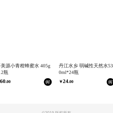
美源小青柑蜂蜜水 405g
丹江水乡 弱碱性天然水53
12瓶
0ml*24瓶
60
24
.
00
￥
.
00
©
2019 版权所有